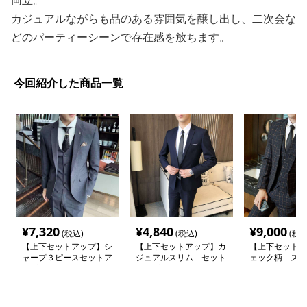
両立。
カジュアルながらも品のある雰囲気を醸し出し、二次会な
どのパーティーシーンで存在感を放ちます。
今回紹介した商品一覧
¥
7,320
¥
4,840
¥
9,000
(税込)
(税込)
(税込
【上下セットアップ】シ
【上下セットアップ】カ
【上下セットア
ャープ３ピースセットア
ジュアルスリム セット
ェック柄 スリ
ップスーツ
アップスーツ
トスーツ セッ