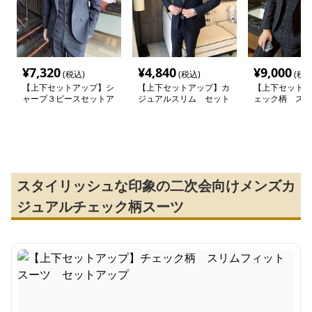
¥
7,320
¥
4,840
¥
9,000
(税込)
(税込)
(税込
【上下セットアップ】シ
【上下セットアップ】カ
【上下セットア
ャープ３ピースセットア
ジュアルスリム セット
ェック柄 スリ
ップスーツ
アップスーツ
トスーツ セッ
スタイリッシュな印象の二次会向けメンズカ
ジュアルチェック柄スーツ