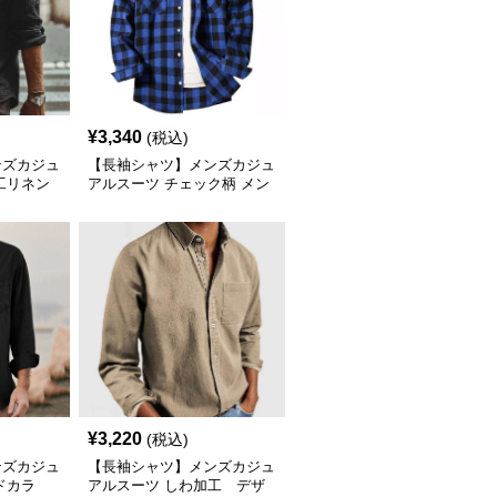
¥
3,340
(税込)
ンズカジュ
【長袖シャツ】メンズカジュ
工リネン
アルスーツ チェック柄 メン
ツ
ズカットソー ダブルポケッ
ト
¥
3,220
(税込)
ンズカジュ
【長袖シャツ】メンズカジュ
ドカラ
アルスーツ しわ加工 デザ