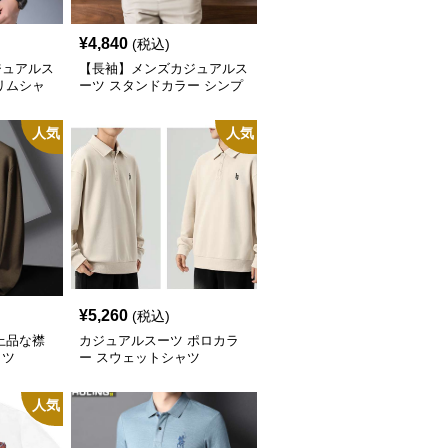
¥
4,840
(税込)
ジュアルス
【長袖】メンズカジュアルス
リムシャ
ーツ スタンドカラー シンプ
ル シャツ 襟なし
人気
人気
¥
5,260
(税込)
上品な襟
カジュアルスーツ ポロカラ
ャツ
ー スウェットシャツ
人気