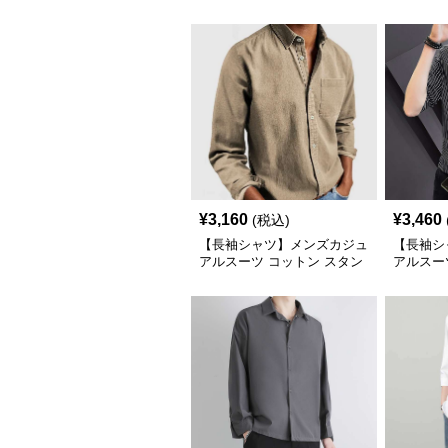
ック柄シャツ
ル チェ
グサイズ
¥
3,160
¥
3,460
(税込)
【長袖シャツ】メンズカジュ
【長袖シ
アルスーツ コットン スタン
アルスー
ダード長袖シャツ
材 スト