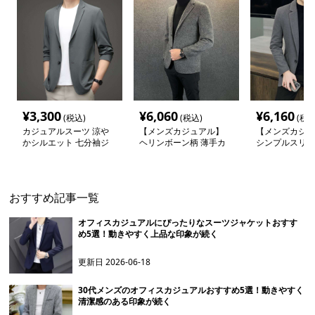
¥
3,300
¥
6,060
¥
6,160
(税込)
(税込)
(税込
カジュアルスーツ 涼や
【メンズカジュアル】
【メンズカジュ
かシルエット 七分袖ジ
ヘリンボーン柄 薄手カ
シンプルスリム
ャケット
ジュアルジャケット
テーラードジャ
おすすめ記事一覧
オフィスカジュアルにぴったりなスーツジャケットおすす
め5選！動きやすく上品な印象が続く
更新日
2026-06-18
30代メンズのオフィスカジュアルおすすめ5選！動きやすく
清潔感のある印象が続く