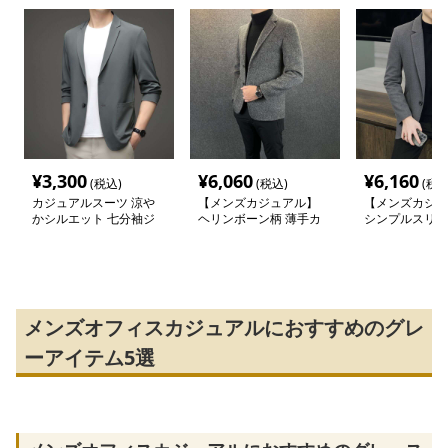
¥
3,300
¥
6,060
¥
6,160
(税込)
(税込)
(税込
カジュアルスーツ 涼や
【メンズカジュアル】
【メンズカジュ
かシルエット 七分袖ジ
ヘリンボーン柄 薄手カ
シンプルスリム
ャケット
ジュアルジャケット
テーラードジャ
メンズオフィスカジュアルにおすすめのグレ
ーアイテム5選