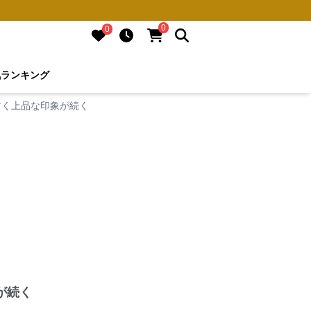
0
0
気ランキング
すく上品な印象が続く
が続く