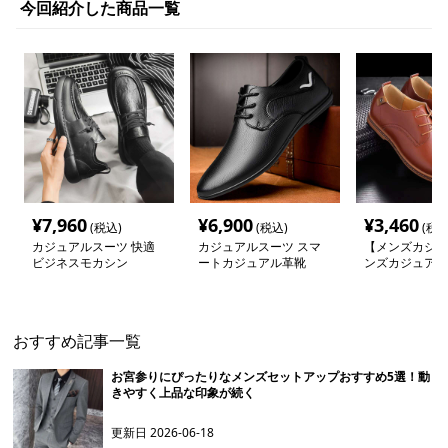
今回紹介した商品一覧
¥
7,960
¥
6,900
¥
3,460
(税込)
(税込)
(税込
カジュアルスーツ 快適
カジュアルスーツ スマ
【メンズカジュ
ビジネスモカシン
ートカジュアル革靴
ンズカジュアル
クラシカル革靴
ューズ
おすすめ記事一覧
お宮参りにぴったりなメンズセットアップおすすめ5選！動
きやすく上品な印象が続く
更新日
2026-06-18