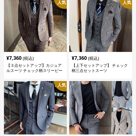
人気
人気
¥
7,360
¥
7,360
(税込)
(税込)
【３点セットアップ】カジュア
【上下セットアップ】 チェック
ルスーツ チェック柄スリーピー
柄三点セットスーツ
ス
人気