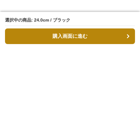
選択中の商品: 24.0cm / ブラック
選択中の商品: 24.0cm / ブラック
購入画面に進む
購入画面に進む
MODDESTY（モデストリ）
について
会社概要