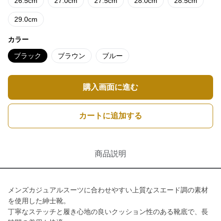
26.5cm
27.0cm
27.5cm
28.0cm
28.5cm
29.0cm
カラー
ブラック
ブラウン
ブルー
購入画面に進む
カートに追加する
商品説明
メンズカジュアルスーツに合わせやすい上質なスエード調の素材
を使用した紳士靴。
丁寧なステッチと履き心地の良いクッション性のある靴底で、長