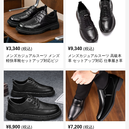
¥
3,340
¥
9,340
(税込)
(税込)
メンズカジュアルスーツ メンズ
メンズカジュアルスーツ 高級本
軽快革靴セットアップ対応ビジ
革 セットアップ対応 仕事履き革
ネス仕様
靴
¥
6,900
¥
7,200
(税込)
(税込)