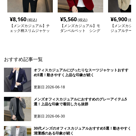
¥
8,160
¥
5,560
¥
6,900
(税込)
(税込)
(税込
【メンズカジュアル】チ
【メンズカジュアル】モ
【メンズカジュ
ェック柄スリムジャケッ
ダンベルベット シング
ジュアルテーラ
ト
ルスーツジャケット
ケット
おすすめ記事一覧
オフィスカジュアルにぴったりなスーツジャケットおすす
め5選！動きやすく上品な印象が続く
更新日
2026-06-18
メンズオフィスカジュアルにおすすめのグレーアイテム5
選！上品な印象で着回し力も抜群
更新日
2026-06-30
30代メンズのオフィスカジュアルおすすめ5選！動きやすく
清潔感のある印象が続く