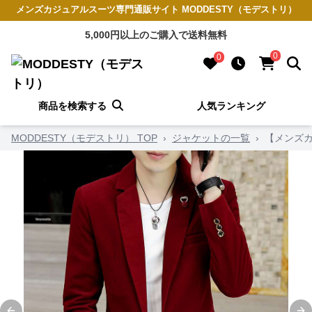
メンズカジュアルスーツ専門通販サイト MODDESTY（モデストリ）
5,000円以上のご購入で送料無料
0
0
商品を検索する
人気ランキング
MODDESTY（モデストリ） TOP
›
ジャケットの一覧
›
【メンズ