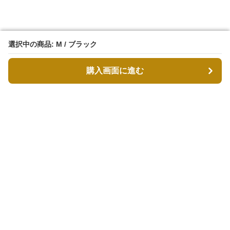
選択中の商品: M / ブラック
選択中の商品: M / ブラック
購入画面に進む
購入画面に進む
MODDESTY（モデストリ）
について