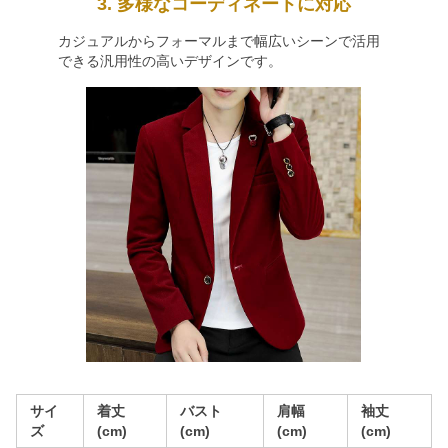
3. 多様なコーディネートに対応
カジュアルからフォーマルまで幅広いシーンで活用
できる汎用性の高いデザインです。
サイ
着丈
バスト
肩幅
袖丈
ズ
(cm)
(cm)
(cm)
(cm)