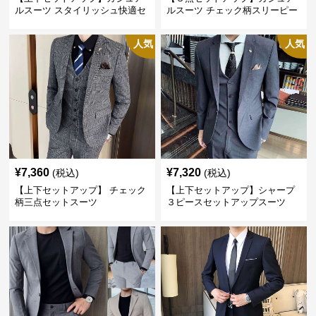
ルスーツ スタイリッシュ快適セ
ルスーツ チェック柄スリーピー
ットアップ
ス
人気
人気
¥
7,360
¥
7,320
(税込)
(税込)
【上下セットアップ】 チェック
【上下セットアップ】シャープ
柄三点セットスーツ
３ピースセットアップスーツ