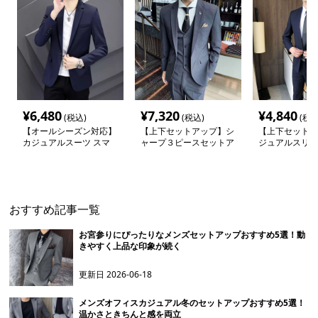
¥
6,480
¥
7,320
¥
4,840
(税込)
(税込)
(税込
【オールシーズン対応】
【上下セットアップ】シ
【上下セットア
カジュアルスーツ スマ
ャープ３ピースセットア
ジュアルスリム
ートカジュアルジャケッ
ップスーツ
アップスーツ
ト
おすすめ記事一覧
お宮参りにぴったりなメンズセットアップおすすめ5選！動
きやすく上品な印象が続く
更新日
2026-06-18
メンズオフィスカジュアル冬のセットアップおすすめ5選！
温かさときちんと感を両立