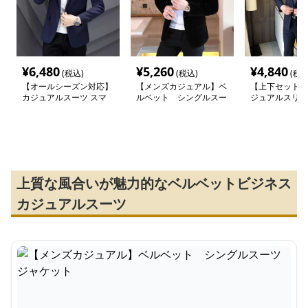
¥
6,480
¥
5,260
¥
4,840
(税込)
(税込)
(税込
【オールシーズン対応】
【メンズカジュアル】ベ
【上下セットア
カジュアルスーツ スマ
ルベット シングルスー
ジュアルスリム
ートカジュアルジャケッ
ツジャケット
アップスーツ
ト
上質な風合いが魅力的なベルベットビジネス
カジュアルスーツ