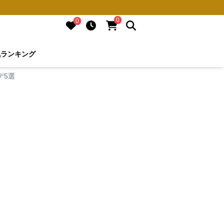
0
0
気ランキング
デ5選