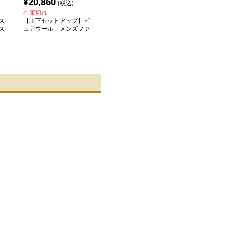
¥
20,860
(税込)
在庫切れ
ス
【上下セットアップ】ピ
ス
ュアウール メンズファ
ッション シングルスー
ツ カジュアルスーツ