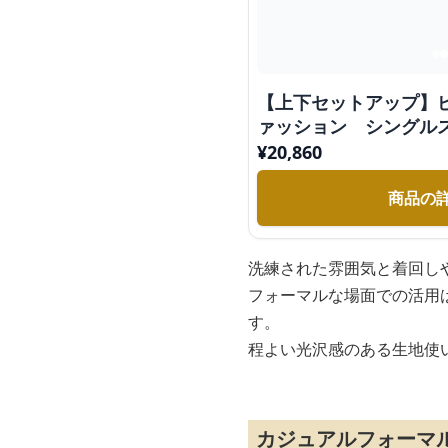
【上下セットアップ】
ァッション シングル
ツ
¥
20,860
商品の
洗練された雰囲気と着回し
フォーマルな場面での活用
す。
程よい光沢感のある生地使
カジュアルフォーマル