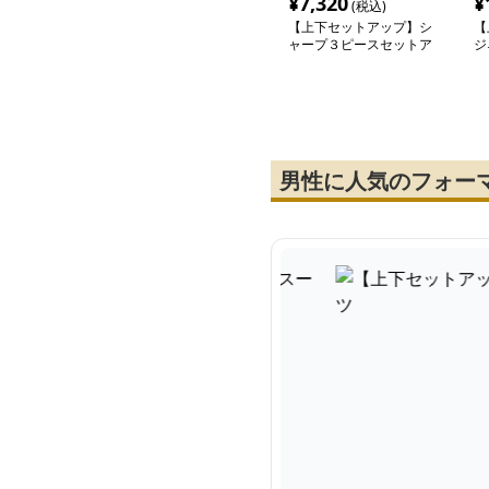
¥
7,320
¥
(税込)
【上下セットアップ】シ
【
ャープ３ピースセットア
ジ
ップスーツ
ア
男性に人気のフォー