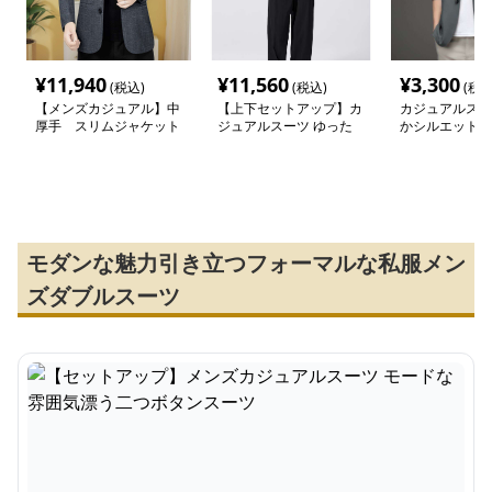
¥
11,940
¥
11,560
¥
3,300
(税込)
(税込)
(税込
【メンズカジュアル】中
【上下セットアップ】カ
カジュアルスー
厚手 スリムジャケット
ジュアルスーツ ゆった
かシルエット 
りシルエットのセットア
ャケット
ップスーツ
モダンな魅力引き立つフォーマルな私服メン
ズダブルスーツ