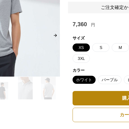
ご注文確定か
7,360
円
Next slide
サイズ
XS
S
M
3XL
カラー
ホワイト
パープル
購
カー