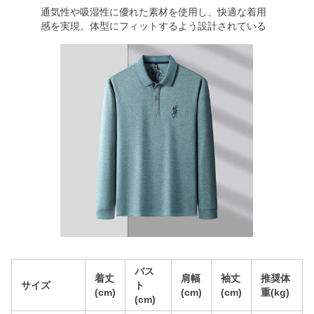
通気性や吸湿性に優れた素材を使用し、快適な着用
感を実現。体型にフィットするよう設計されている
バス
着丈
肩幅
袖丈
推奨体
サイズ
ト
(cm)
(cm)
(cm)
重(kg)
(cm)