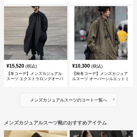
風ロングステンチコート
丈マルチワーク リバーシブルコ
ート
¥
15,520
¥
10,300
(税込)
(税込)
【冬コーデ】メンズカジュアル
【秋冬コーデ】メンズカジュア
スーツ エクストラロングオーバ
ルスーツ オーバーシルエットミ
ーコート
リタリーロングコート
›
メンズカジュアルスーツ
の
コート
一覧へ
メンズカジュアルスーツ靴のおすすめアイテム