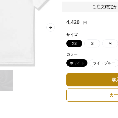
ご注文確定か
4,420
円
Next slide
サイズ
XS
S
M
カラー
ホワイト
ライトブルー
購
カー