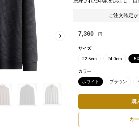
洗練された印象を演出し、自
ご注文確定か
7,360
円
Next slide
サイズ
22.5cm
24.0cm
5
カラー
ホワイト
ブラウン
購
カー