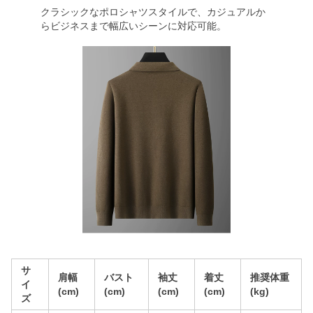
クラシックなポロシャツスタイルで、カジュアルか
らビジネスまで幅広いシーンに対応可能。
サ
肩幅
バスト
袖丈
着丈
推奨体重
イ
(cm)
(cm)
(cm)
(cm)
(kg)
ズ