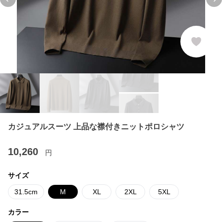
Previous slide
Ne
カジュアルスーツ 上品な襟付きニットポロシャツ
10,260
円
サイズ
31.5cm
M
XL
2XL
5XL
カラー