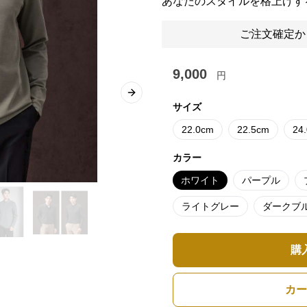
あなたのスタイルを格上げす
ご注文確定か
9,000
円
Next slide
サイズ
22.0cm
22.5cm
24
カラー
ホワイト
パープル
ライトグレー
ダークブ
購
カー