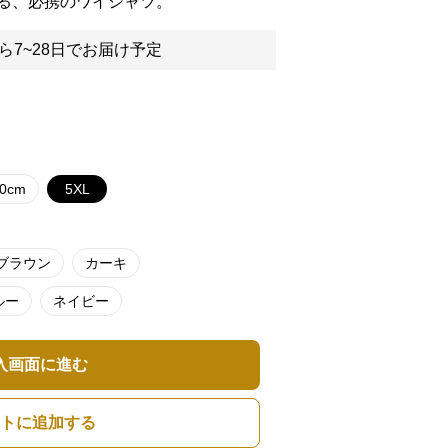
る、必携のワイシャツ。
ら7~28日でお届け予定
.0cm
5XL
ブラウン
カーキ
ルー
ネイビー
入画面に進む
トに追加する