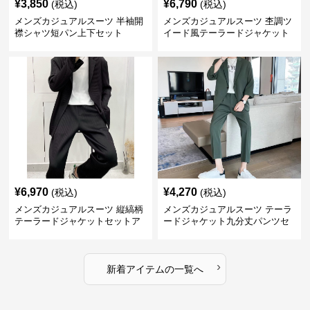
¥
3,850
¥
6,790
(税込)
(税込)
メンズカジュアルスーツ 半袖開
メンズカジュアルスーツ 杢調ツ
襟シャツ短パン上下セット
イード風テーラードジャケット
スラックス上下セット
¥
6,970
¥
4,270
(税込)
(税込)
メンズカジュアルスーツ 縦縞柄
メンズカジュアルスーツ テーラ
テーラードジャケットセットア
ードジャケット九分丈パンツセ
ップ
ットアップ
›
新着アイテムの一覧へ