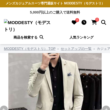
メンズカジュアルスーツ専門通販サイト MODDESTY（モデストリ）
5,000円以上のご購入で送料無料
0
0
商品を検索する
人気ランキング
MODDESTY（モデストリ） TOP
›
セットアップの一覧
›
カジュ