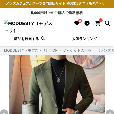
メンズカジュアルスーツ専門通販サイト MODDESTY（モデストリ）
5,000円以上のご購入で送料無料
0
0
商品を検索する
人気ランキング
MODDESTY（モデストリ） TOP
›
ジャケットの一覧
›
【メンズ