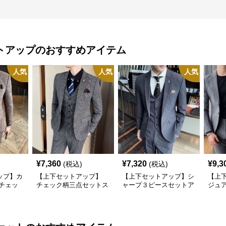
トアップ
のおすすめアイテム
人気
人気
人気
¥
7,360
¥
7,320
¥
9,3
(税込)
(税込)
ップ】カ
【上下セットアップ】
【上下セットアップ】シ
【上
チェッ
チェック柄三点セットス
ャープ３ピースセットア
ジュ
ス
ーツ
ップスーツ
リッ