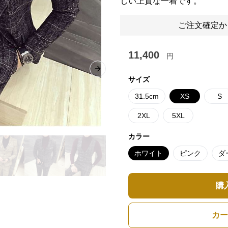
しい上質な一着です。
ご注文確定か
11,400
円
Next slide
サイズ
31.5cm
XS
S
2XL
5XL
カラー
ホワイト
ピンク
ダ
購
カー