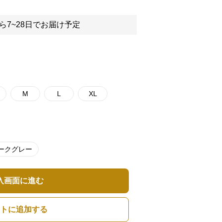
ら7~28日でお届け予定
M
L
XL
ークグレー
入画面に進む
トに追加する