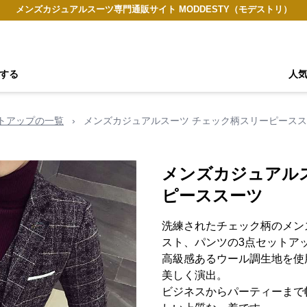
メンズカジュアルスーツ専門通販サイト MODDESTY（モデストリ）
する
人
トアップの一覧
›
メンズカジュアルスーツ チェック柄スリーピース
メンズカジュアル
ピーススーツ
洗練されたチェック柄のメン
スト、パンツの3点セットア
高級感あるウール調生地を使
美しく演出。
ビジネスからパーティーまで