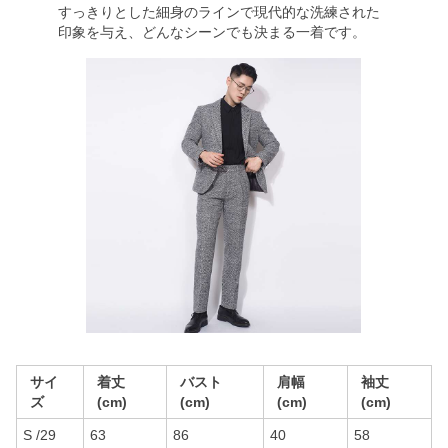
すっきりとした細身のラインで現代的な洗練された
印象を与え、どんなシーンでも決まる一着です。
サイ
着丈
バスト
肩幅
袖丈
ズ
(cm)
(cm)
(cm)
(cm)
S /29
63
86
40
58