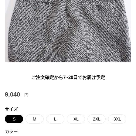
ご注文確定から7~28日でお届け予定
9,040
円
サイズ
S
M
L
XL
2XL
3XL
カラー