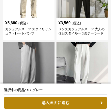
¥
5,680
¥
3,560
(税込)
(税込)
カジュアルスーツ スタイリッシ
メンズカジュアルスーツ 大人の
ュストレートパンツ
休日スタイル一つ釦テーラード
ジャケットセットアップ
選択中の商品: S / グレー
選択中の商品: S / グレー
¥
2,350
¥
5,220
(税込)
(税込)
メンズカジュアルスーツ ゆった
メンズカジュアルスーツ 韓国風
りシルエットワイドストレート
ワイドストレートスラックス メ
購入画面に進む
購入画面に進む
パンツ
ンズ