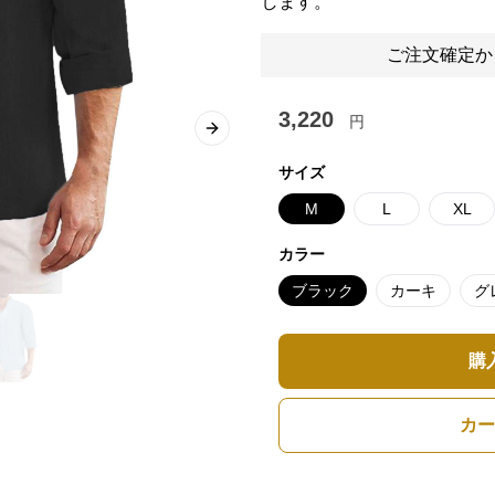
します。
ご注文確定か
3,220
円
Next slide
サイズ
M
L
XL
カラー
ブラック
カーキ
グ
購
カー