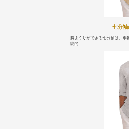
七分袖
腕まくりができる七分袖は、季
能的