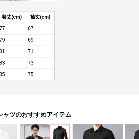
着丈(cm)
袖丈(cm)
77
67
79
69
81
71
83
73
85
75
シャツ
のおすすめアイテム