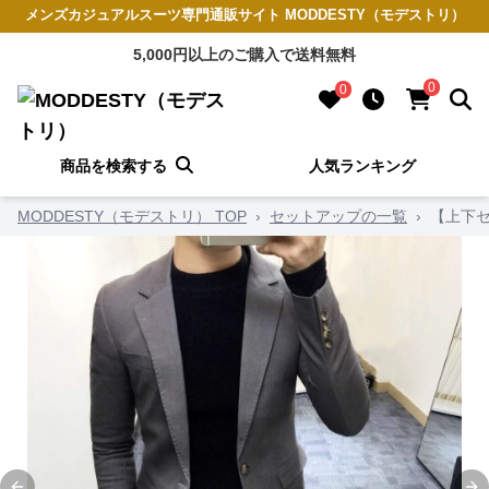
メンズカジュアルスーツ専門通販サイト MODDESTY（モデストリ）
5,000円以上のご購入で送料無料
0
0
商品を検索する
人気ランキング
MODDESTY（モデストリ） TOP
›
セットアップの一覧
›
【上下