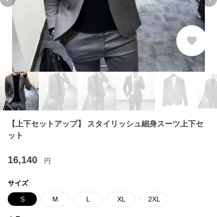
Previous slide
Ne
【上下セットアップ】 スタイリッシュ細身スーツ上下セ
ット
16,140
円
サイズ
S
M
L
XL
2XL