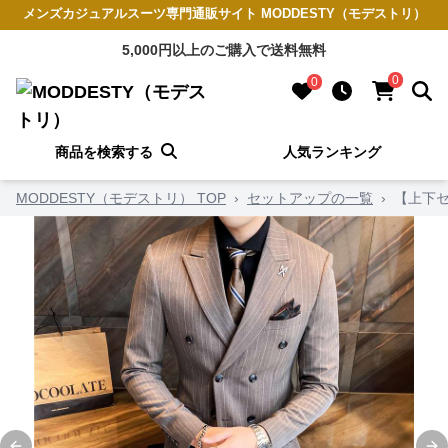
メンズカジュアルスーツ専門通販サイト MODDESTY（モデストリ）
5,000円以上のご購入で送料無料
0
0
商品を検索する
人気ランキング
MODDESTY（モデストリ） TOP
›
セットアップの一覧
›
【上下