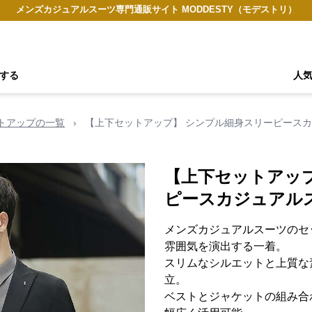
メンズカジュアルスーツ専門通販サイト MODDESTY（モデストリ）
する
人
トアップの一覧
›
【上下セットアップ】 シンプル細身スリーピース
【上下セットアッ
ピースカジュアル
メンズカジュアルスーツのセ
雰囲気を演出する一着。
スリムなシルエットと上質な
立。
ベストとジャケットの組み合