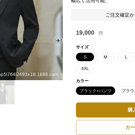
幅広く活用可能。
ご注文確定か
19,000
円
Next slide
サイズ
S
M
L
4XL
カラー
ブラック+パンツ
ブラウ
購
カー