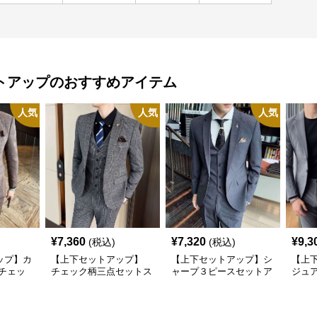
トアップ
のおすすめアイテム
人気
人気
人気
¥
7,360
¥
7,320
¥
9,3
(税込)
(税込)
ップ】カ
【上下セットアップ】
【上下セットアップ】シ
【上
チェッ
チェック柄三点セットス
ャープ３ピースセットア
ジュ
ス
ーツ
ップスーツ
リッ