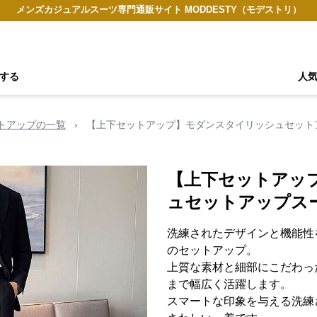
メンズカジュアルスーツ専門通販サイト MODDESTY（モデストリ）
する
人
トアップの一覧
›
【上下セットアップ】モダンスタイリッシュセット
【上下セットアッ
ュセットアップス
洗練されたデザインと機能性
のセットアップ。
上質な素材と細部にこだわっ
まで幅広く活躍します。
スマートな印象を与える洗練