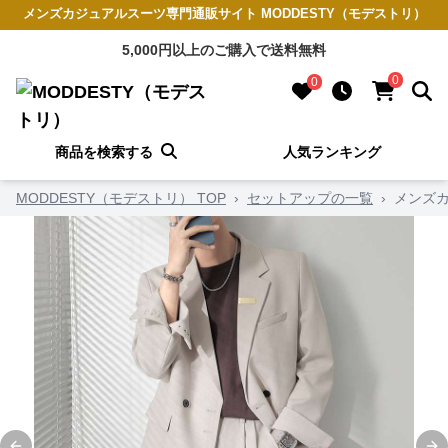
メンズカジュアルスーツ専門通販サイト MODDESTY（モデストリ）
5,000円以上のご購入で送料無料
0
0
商品を検索する
人気ランキング
MODDESTY（モデストリ） TOP
›
セットアップの一覧
›
メンズ