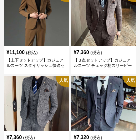
¥
11,100
¥
7,360
(税込)
(税込)
【上下セットアップ】カジュア
【３点セットアップ】カジュア
ルスーツ スタイリッシュ快適セ
ルスーツ チェック柄スリーピー
ットアップ
ス
人気
人気
¥
7,360
¥
7,320
(税込)
(税込)