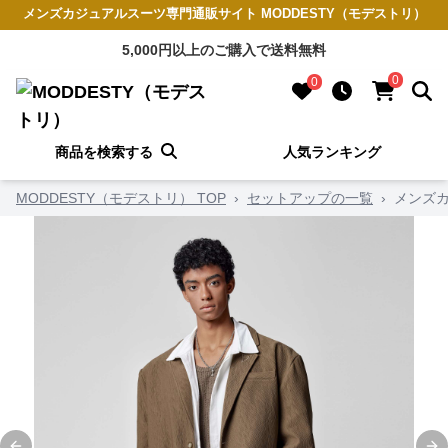
メンズカジュアルスーツ専門通販サイト MODDESTY（モデストリ）
5,000円以上のご購入で送料無料
0
0
商品を検索する
人気ランキング
MODDESTY（モデストリ） TOP
›
セットアップの一覧
›
メンズカ