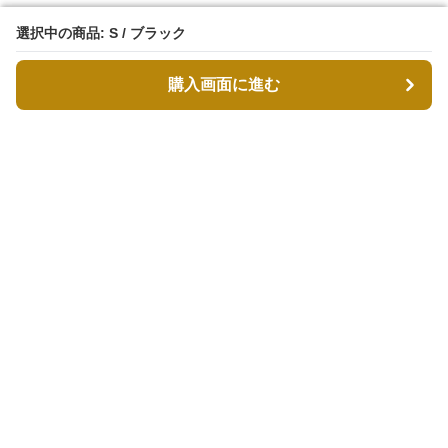
選択中の商品: S / ブラック
選択中の商品: S / ブラック
購入画面に進む
購入画面に進む
MODDESTY（モデストリ）
について
会社概要