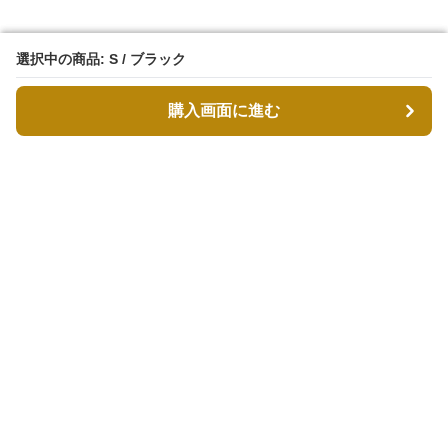
選択中の商品: S / ブラック
選択中の商品: S / ブラック
購入画面に進む
購入画面に進む
MODDESTY（モデストリ）
について
会社概要