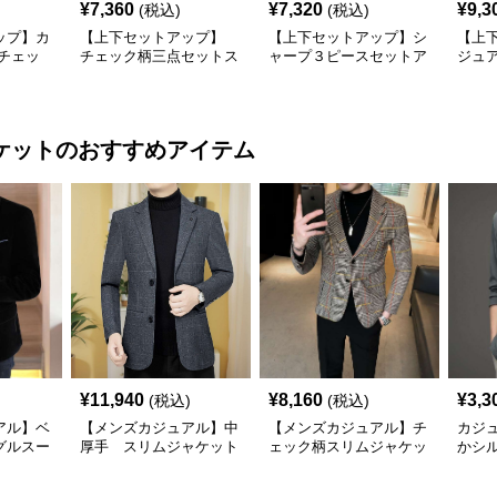
¥
7,360
¥
7,320
¥
9,3
(税込)
(税込)
ップ】カ
【上下セットアップ】
【上下セットアップ】シ
【上
チェッ
チェック柄三点セットス
ャープ３ピースセットア
ジュ
ス
ーツ
ップスーツ
リッ
ケット
のおすすめアイテム
¥
11,940
¥
8,160
¥
3,3
(税込)
(税込)
アル】ベ
【メンズカジュアル】中
【メンズカジュアル】チ
カジ
グルスー
厚手 スリムジャケット
ェック柄スリムジャケッ
かシ
ト
ャケ