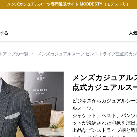
メンズカジュアルスーツ専門通販サイト MODDESTY（モデストリ）
する
人
トアップの一覧
›
メンズカジュアルスーツ ピンストライプ三点式カ
メンズカジュアル
点式カジュアルス
ビジネスからカジュアルシー
ルスーツ。
ジャケット、ベスト、パンツ
ットが洗練された印象を演出
上品なピンストライプ柄と程