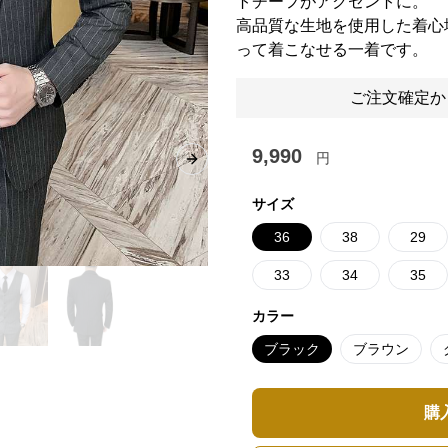
トチーフがアクセントに。
高品質な生地を使用した着心
って着こなせる一着です。
ご注文確定か
9,990
円
Next slide
サイズ
36
38
29
33
34
35
カラー
ブラック
ブラウン
購