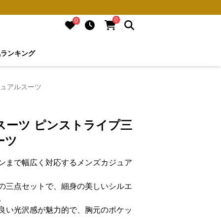
0
0
気ランキング
ジュアルスーツ
スーツ ピンストライプ三
ーツ
ンまで幅広く対応するメンズカジュア
の三点セットで、細身の美しいシルエ
。
良い光沢感が魅力的で、胸元のポケッ