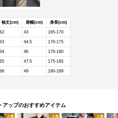
袖丈(cm)
肩幅(cm)
身長(cm)
62
43
165-170
63
44.5
170-175
64
46
170-180
65
47.5
175-185
66
49
180-189
トアップ
のおすすめアイテム
人気
人気
人気