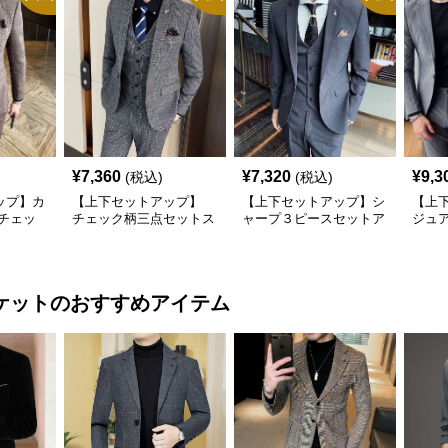
¥
7,360
¥
7,320
¥
9,3
(税込)
(税込)
ップ】カ
【上下セットアップ】
【上下セットアップ】シ
【上
チェッ
チェック柄三点セットス
ャープ３ピースセットア
ジュ
ス
ーツ
ップスーツ
リッ
ケット
のおすすめアイテム