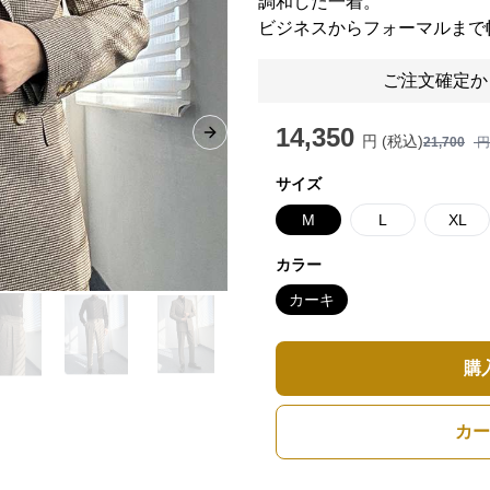
調和した一着。
ビジネスからフォーマルまで
ご注文確定か
14,350
円 (税込)
Next slide
21,700
円
サイズ
M
L
XL
カラー
カーキ
購
カー