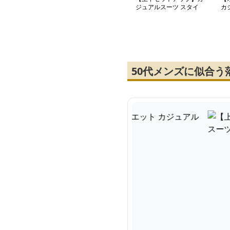
ジュアルスーツ スタイ
カ
リッシュ快適セットアッ
ー
プ
ト
50代メンズに似合