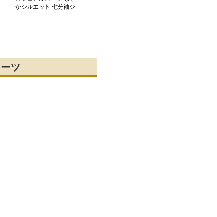
かシルエット 七分袖ジ
カジュアルスーツ モダ
プル上質ジャケ
ャケット
ンシルエットスーツセッ
トアップ
スーツ