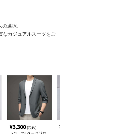
人の選択。
質なカジュアルスーツをご
¥
3,300
¥
10,060
¥
9,000
(税込)
(税込)
(税込
カジュアルスーツ 涼や
【セットアップ】メンズ
カジュアルスー