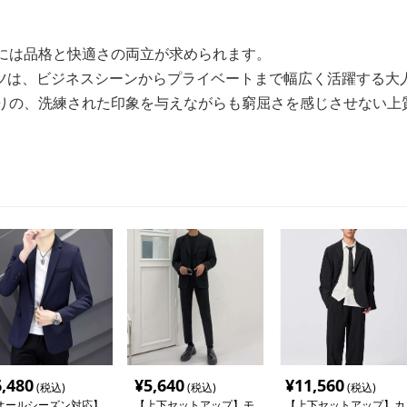
ンには品格と快適さの両立が求められます。
ツは、ビジネスシーンからプライベートまで幅広く活躍する大
たりの、洗練された印象を与えながらも窮屈さを感じさせない上
6,480
¥
5,640
¥
11,560
(税込)
(税込)
(税込)
オールシーズン対応】
【上下セットアップ】モ
【上下セットアップ】カ