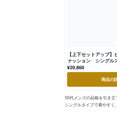
【上下セットアップ】
ァッション シングル
ツ
¥
20,860
商品の
50代メンズの品格を引き
シングルタイプで着やすく