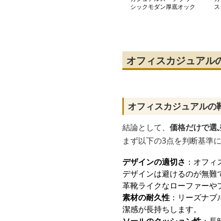
シックモダン厚底オック
ス
スフォード
シ
オフィスカジュアル
オフィスカジュアルの
結論として、
価格だけで選
まず以下の3点を判断基準
デザインの適切さ
：オフィ
デザインは避けるのが無難
革靴ライクなローファーや
素材の耐久性
：リーズナブ
潔感が長持ちします。