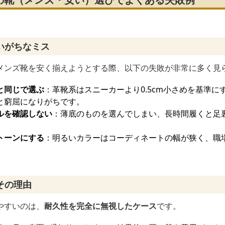
いがちなミス
メンズ靴を安く揃えようとする際、以下の失敗が非常に多く見
と同じで選ぶ
：革靴系はスニーカーより0.5cm小さめを基準に
と窮屈になりがちです。
ルを確認しない
：薄底のものを選んでしまい、長時間履くと足
トーンにする
：明るいカラーはコーディネートの幅が狭く、職
その理由
やすいのは、
耐久性を完全に無視したケース
です。