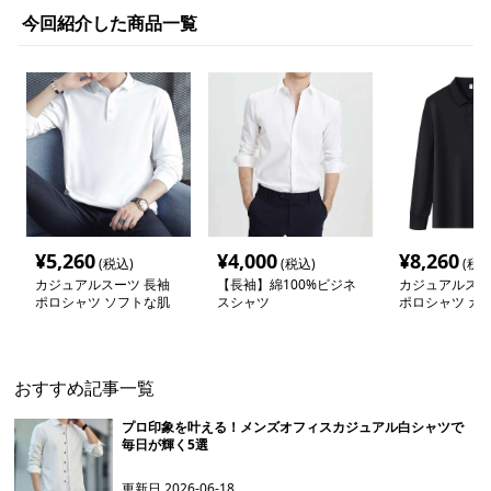
今回紹介した商品一覧
¥
5,260
¥
4,000
¥
8,260
(税込)
(税込)
(税込
カジュアルスーツ 長袖
【長袖】綿100%ビジネ
カジュアルスー
ポロシャツ ソフトな肌
スシャツ
ポロシャツ カ
触り
インナー
おすすめ記事一覧
プロ印象を叶える！メンズオフィスカジュアル白シャツで
毎日が輝く5選
更新日
2026-06-18