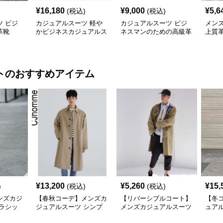
¥
16,180
¥
9,000
¥
5,6
(税込)
(税込)
 ビジ
カジュアルスーツ 軽や
カジュアルスーツ ビジ
メン
革靴
かビジネスカジュアルス
ネスマンのための高級革
上質
リッポン
靴
応ワ
ト
のおすすめアイテム
¥
13,200
¥
5,260
¥
15,
)
(税込)
(税込)
ンズカジ
【春秋コーデ】メンズカ
【リバーシブルコート】
【冬
ラシッ
ジュアルスーツ シンプ
メンズカジュアルスーツ
ュア
 コート
ル 韓国スタイル風ロン
メンズ ロング丈マルチ
ラロ