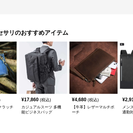
セサリ
のおすすめアイテム
¥
17,860
¥
4,680
¥
2,9
)
(税込)
(税込)
クラッチ
カジュアルスーツ 多機
【牛革】レザーマルチポ
メン
能ビジネスバッグ
ーチ
通勤
リュ