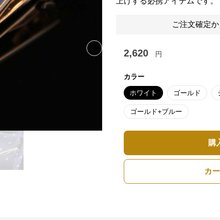
上げする必携アイテムです。
ご注文確定か
2,620
Next slide
円
カラー
ホワイト
ゴールド
ゴールド+ブルー
購
カー