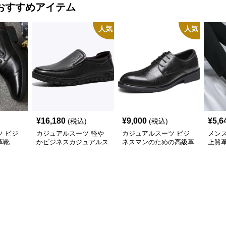
おすすめアイテム
人気
人気
¥
16,180
¥
9,000
¥
5,6
(税込)
(税込)
 ビジ
カジュアルスーツ 軽や
カジュアルスーツ ビジ
メン
革靴
かビジネスカジュアルス
ネスマンのための高級革
上質
リッポン
靴
応ワ