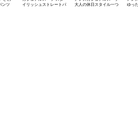
パンツ
イリッシュストレートパ
大人の休日スタイル一つ
ゆっ
ンツ
釦テーラードジャケット
ドス
セットアップ