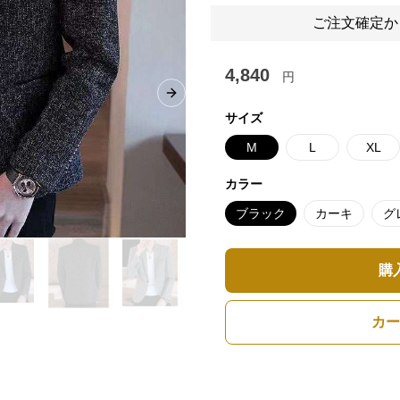
ご注文確定か
4,840
円
Next slide
サイズ
M
L
XL
カラー
ブラック
カーキ
グ
購
カー