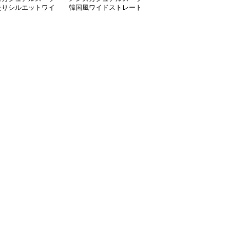
たりシルエットワイ
韓国風ワイドストレート
男性用上質生地ワイドス
トレートパンツ
スラックス メンズ
ラックス