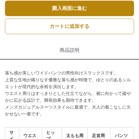
購入画面に進む
カートに追加する
商品説明
落ち感が美しいワイドパンツの男性向けスラックスです。
上質な生地が織りなす優雅な落ち感が特徴で、ゆとりのあるシル
エットが現代的な余裕を演出します。
ウエスト周りはすっきりとした仕立てながら、裾に向かって緩や
かに広がる設計で、脚長効果も期待できます。
メンズカジュアルスーツスタイルに最適で、大人の着こなしに欠
かせない一着です。
サ
ヒッ
ウエス
太もも周
足首周
パンツ
イ
プ