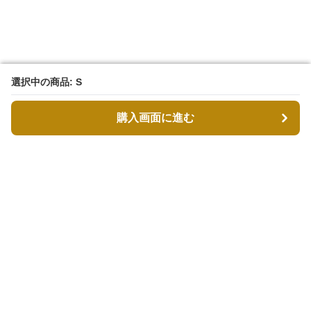
選択中の商品: S
選択中の商品: S
購入画面に進む
購入画面に進む
MODDESTY（モデストリ）
について