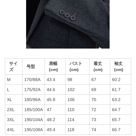
サイ
肩幅
バスト
着丈
袖丈
号型
ズ
(cm)
(cm)
(cm)
(cm)
M
170/88A
43.4
98
67
60.2
L
175/92A
44.6
102
69
61.7
XL
180/96A
45.8
106
70
63.2
2XL
185/100A
47
110
72
64.7
3XL
190/104A
48.2
114
73
65.7
4XL
195/108A
49.4
118
74
66.7