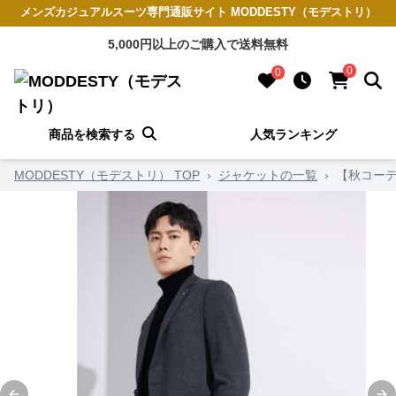
メンズカジュアルスーツ専門通販サイト MODDESTY（モデストリ）
5,000円以上のご購入で送料無料
0
0
商品を検索する
人気ランキング
MODDESTY（モデストリ） TOP
›
ジャケットの一覧
›
【秋コー