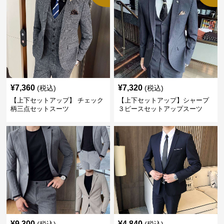
¥
7,360
¥
7,320
(税込)
(税込)
【上下セットアップ】 チェック
【上下セットアップ】シャープ
柄三点セットスーツ
３ピースセットアップスーツ
¥
9,300
¥
4,840