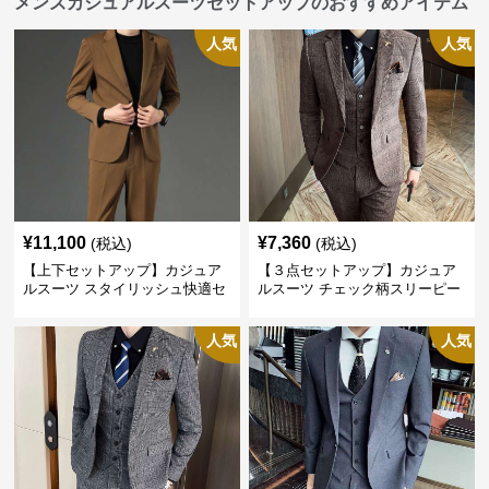
メンズカジュアルスーツセットアップのおすすめアイテム
人気
人気
¥
11,100
¥
7,360
(税込)
(税込)
【上下セットアップ】カジュア
【３点セットアップ】カジュア
ルスーツ スタイリッシュ快適セ
ルスーツ チェック柄スリーピー
ットアップ
ス
人気
人気