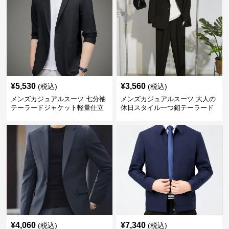
¥
5,530
¥
3,560
(税込)
(税込)
メンズカジュアルスーツ 七分袖
メンズカジュアルスーツ 大人の
テーラードジャケット軽量仕立
休日スタイル一つ釦テーラード
て
ジャケットセットアップ
¥
4,060
¥
7,340
(税込)
(税込)