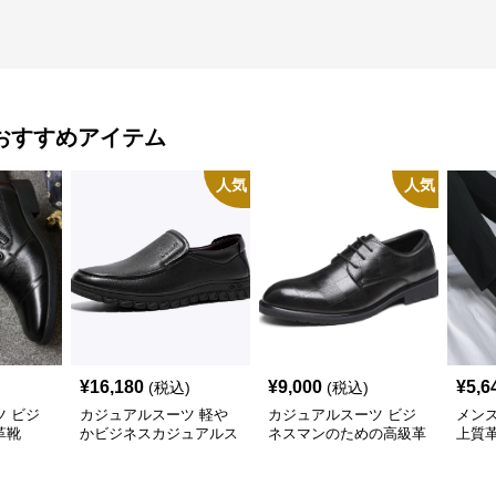
おすすめアイテム
人気
人気
¥
16,180
¥
9,000
¥
5,6
(税込)
(税込)
 ビジ
カジュアルスーツ 軽や
カジュアルスーツ ビジ
メン
革靴
かビジネスカジュアルス
ネスマンのための高級革
上質
リッポン
靴
応ワ