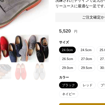
洗練されたデザインで足元か
リーユースに最適な一足です
ご注文確定か
5,520
円
サイズ
Next slide
24.0cm
24.5cm
25
26.5cm
27.0cm
27
29.0cm
29.5cm
30
カラー
ブラック
レッド
ブ
ネイビー