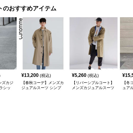
ト
のおすすめアイテム
¥
13,200
¥
5,260
¥
15,
)
(税込)
(税込)
ンズカジ
【春秋コーデ】メンズカ
【リバーシブルコート】
【冬
ラシッ
ジュアルスーツ シンプ
メンズカジュアルスーツ
ュア
 コート
ル 韓国スタイル風ロン
メンズ ロング丈マルチ
ラロ
グステンチコート
ワーク リバーシブルコ
ート