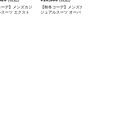
コーデ】メンズカジ
【秋冬コーデ】メンズカ
【通勤コーデ】メンズカ
ルスーツ エクスト
ジュアルスーツ オーバ
ジュアルスーツ メゾン
ングオーバーコート
ーシルエットミリタリー
仕立てカジュアルコート
ロングコート