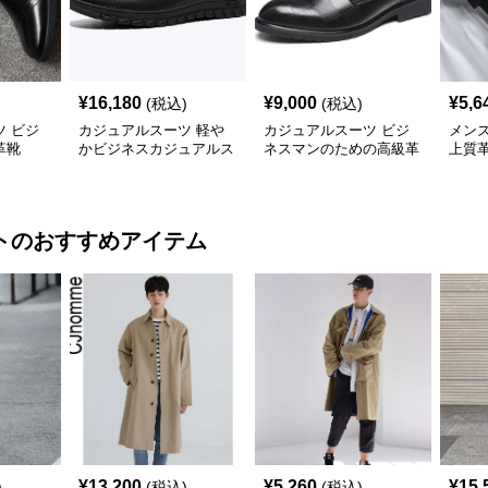
¥
16,180
¥
9,000
¥
5,6
(税込)
(税込)
 ビジ
カジュアルスーツ 軽や
カジュアルスーツ ビジ
メン
革靴
かビジネスカジュアルス
ネスマンのための高級革
上質
リッポン
靴
応ワ
ト
のおすすめアイテム
¥
13,200
¥
5,260
¥
15,
)
(税込)
(税込)