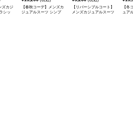
ンズカジ
【春秋コーデ】メンズカ
【リバーシブルコート】
【冬
ラシッ
ジュアルスーツ シンプ
メンズカジュアルスーツ
ュア
 コート
ル 韓国スタイル風ロン
メンズ ロング丈マルチ
ラロ
グステンチコート
ワーク リバーシブルコ
ート