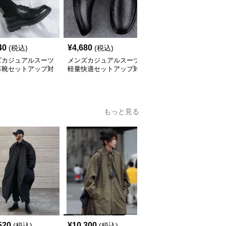
40
¥
4,680
¥
3,340
(税込)
(税込)
(税込)
ズカジュアルスーツ
メンズカジュアルスーツ
メンズカジュアルスーツ
革靴セットアップ対
軽量快適セットアップ対
メンズ軽快革靴セットア
ークシューズ
応革靴メンズ
ップ対応ビジネス仕様
もっと見る
520
¥
10,300
¥
17,440
(税込)
(税込)
(税込)