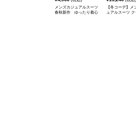
メンズカジュアルスーツ
【冬コーデ】メ
春秋新作 ゆったり着心
ュアルスーツ ク
地 メンズカジュアルコ
ク ステンカラー
ート