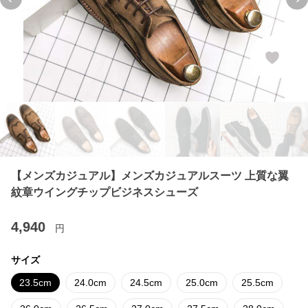
Previous slide
Ne
【メンズカジュアル】メンズカジュアルスーツ 上質な翼
紋章ウイングチップビジネスシューズ
4,940
円
サイズ
23.5cm
24.0cm
24.5cm
25.0cm
25.5cm