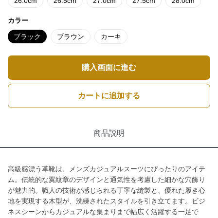
26.0cm
26.5cm
27.0cm
27.5cm
28.0cm
カラー
ブラック
ブラウン
カーキ
購入画面に進む
カートに追加する
商品説明
高級感漂う革靴は、メンズカジュアルスーツにぴったりのアイテ
ム。伝統的な翼紋章のデザインと通気性を考慮した細かな穴飾り
が魅力的。職人の技術が感じられる丁寧な縫製と、優れた履き心
地を実現する木型が、洗練されたスタイルを引き立てます。ビジ
ネスシーンからカジュアルな集まりまで幅広く活躍する一足で