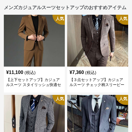
メンズカジュアルスーツセットアップのおすすめアイテム
人気
人気
¥
11,100
¥
7,360
(税込)
(税込)
【上下セットアップ】カジュア
【３点セットアップ】カジュア
ルスーツ スタイリッシュ快適セ
ルスーツ チェック柄スリーピー
ットアップ
ス
人気
人気