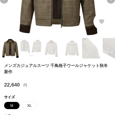
Previous slide
Ne
メンズカジュアルスーツ 千鳥格子ウールジャケット秋冬
新作
22,640
円
サイズ
M
XL