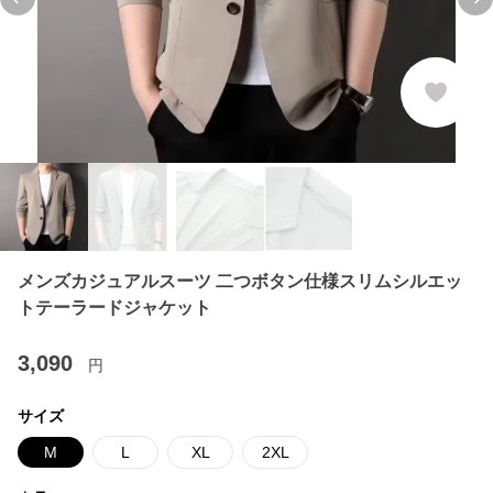
Previous slide
Ne
メンズカジュアルスーツ 二つボタン仕様スリムシルエッ
トテーラードジャケット
3,090
円
サイズ
M
L
XL
2XL