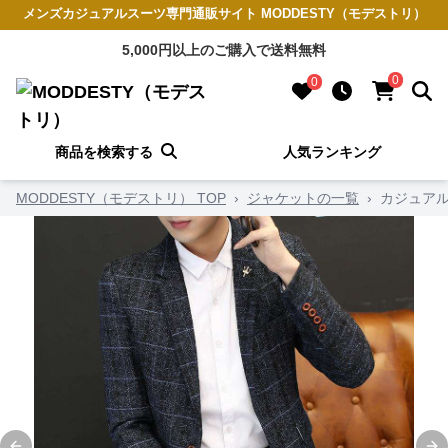
メンズカジュアルスーツ専門通販サイト MODDESTY（モデストリ）
5,000円以上のご購入で送料無料
0
0
商品を検索する
人気ランキング
MODDESTY（モデストリ） TOP
›
ジャケットの一覧
›
カジュアル