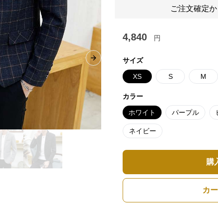
ご注文確定か
4,840
円
サイズ
Next slide
XS
S
M
カラー
ホワイト
パープル
ネイビー
購
カー