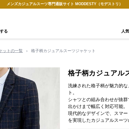
メンズカジュアルスーツ専門通販サイト MODDESTY（モデストリ）
する
人
ケットの一覧
›
格子柄カジュアルスーツジャケット
格子柄カジュアル
洗練された格子柄が魅力的な
ト。
シャツとの組み合わせが抜群
出かけまで幅広く対応可能。
現代的なデザインで、スマー
を実現したカジュアルスーツ